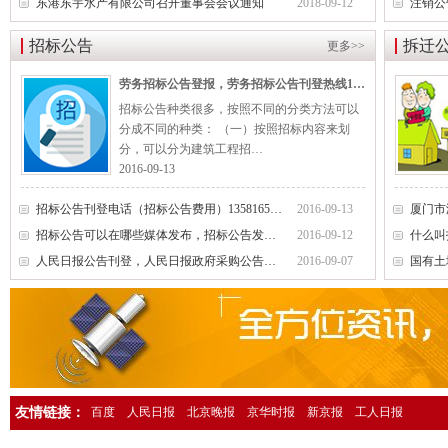
东港东宇水产有限公司召开董事会会议通知
2018-09-12
注销公
人民日报海外版资产转让公告登报，人民日报海外版广告刊登13581658
招标公告
拆迁
更多>>
中国环境报广告登报，中国环境报广告部电话13581658994
劳务招标公告登报，劳务招标公告刊登热线13581658994
检察日报法院公告登报，检察日报公告部电话13581658994
招标公告种类很多，按照不同的分类方法可以
法制日报国有资产转让公告登报，法制日报资产转让广告登报13581658
分成不同的种类： （一）按照招标内容来划
经济日报社，经济日报广告登报电话13581658994
分，可以分为建筑工程招…
2016-09-13
法制日报行政处罚公告登报，法制日报处罚公告刊登电话1358165899
中国证券报独董声明登报，中国证券报独立董事公告登报1358165899
招标公告刊登电话（招标公告费用）13581658994
2016-09-13
招标公告可以在哪些媒体发布，招标公告发布电话13581658994
2016-09-12
什么叫
法制晚报企业改制公告登报，法制晚报改制公告刊登电话1358165899
人民日报公告刊登，人民日报政府采购公告登报电话13581658994
2016-09-07
国有土
北京日报债务催收公告登报，北京日报银行催收公告登报1358165899
人民日报催收公告登报，人民日报债务催收公告登报电话1358165899
工人日报催收公告登报，工人日报债务催收公告登报13581658994
人民日报海外版送达公告登报，法院送达公告刊登热线13581658994
法制晚报行政处罚通知登报，法制晚报行政处罚公告刊登电话13581658
友情链接：
百度
人民日报
北京晚报
京华时报
新京报
工人日报
中华工商时报仲裁公告登报，中华工商时报仲裁委公告登报135816589