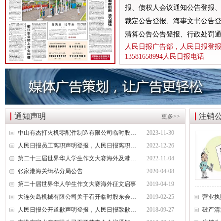
报、债权人会议通知公告登报
北京晚报税务稽查公告登报，北京晚报税务行政处罚公告刊登13581658
裁定公告登报、海事文书公告
新京报海关稽查公告登报，新京报海关稽查处罚公告登报1358165899
清算公告公告登报、行政处罚通
经济日报企业维权公告登报，经济日报维权声明登报13581658994
人民日报广告部，人民日报登
13581658994人民日报电话
法制日报税务稽查公告登报，法制日报稽查公告刊登电话1358165899
北京晚报建设行政处罚通知登报，北京晚报行政处罚广告登报13581658
北京晨报海关行政处罚公告登报，海关行政处罚通知公告1358165899
法制日报工商行政处罚公告登报，法制日报处罚公告刊登电话13581658
通知声明
注销
更多>>
北京日报海关行政处罚公告登报，海关行政处罚通知登报1358165899
人民日报海外版资产处置公告登报，资产处置公告登报电话135816589
中山有杰打火机零配件制造有限公司临时股东会通知
2023-11-30
人民日报员工离职声明登报，人民日报离职公告电话13581658994
2022-12-26
经济日报土地使用权转让公告登报，经济日报土地转让刊登电话1358165
第二十三届世界华人学生作文大赛海外及港澳台地区征文启事
2022-11-04
中国商报资产处置公告登报，中国商报资产转让公告登报1358165899
张家港海关缉私分局公告
2020-04-08
北京日报税务稽查公告登报，北京日报税务稽查广告刊登1358165899
第二十届世界华人学生作文大赛海外征文启事
2019-04-19
经济日报债权转让公告登报，经济日报债权转让广告登报1358165899
大连矢岛机械有限公司关于召开临时股东会会议的通知
2019-02-25
北京晚报海关稽查公告登报，北京晚报海关稽查处罚公告登报13581658
人民日报公开道歉声明登报，人民日报致歉声明书公告登报13581658994
2018-09-27
中华工商时报稽查公告登报，中华工商时报税务稽查广告登报13581658