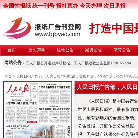
全国性报纸 统一刊号 报社直办 今天办理 次日见报
打造中国
首页
遗失声明
注销公告
减资公告
清算公告
新京报律师声明登报，新京报律师维权声明登报13581658994
网站公告：
工人日报公开道歉声明登报，工人日报致歉公告登报13581658994
楚雄州交通运输局关于公开遴选第三方安全监控建设与运营主体的公
首页
>
人民日报广告部，人民日报登报电话，登报挂失，登报声明，公告登报135816
北京晚报股东大会通知登报，北京晚报股东大会公告登报1358165899
中国商报股东会通知登报，中国商报股东会通知公告登报1358165899
中国改革报资产处置公告登报，中国改革报资产转让公告登报13581658
《人民日报》是中国共产党
北京青年报卫生行政处罚公告登报，北京青年报行政处罚通知登报135816
世界上最具权威性、最有影响
性、最有影响力的全国性报纸
北京日报卫生行政处罚公告登报，北京日报行政处罚通知登报13581658
公告登报、开庭传票公告登报
北京晨报卫生行政处罚公告登报，北京晨报行政处罚通知登报13581658
报、无主财产认领公告公告登
中华工商时报维权公告登报，中华工商时报企业维权声明登报13581658