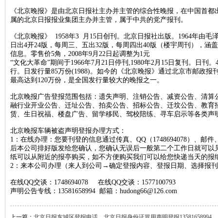
《北京晚报》是由北京日报社主办并主管的综合性晚报，在中国首都
北京晚报税务稽查公告登报，北京晚报税务行政处罚公告刊登13581658
属的北京日报报业集团主办并主管，属于中共的党产报刊。
新京报海关稽查公告登报，新京报海关稽查处罚公告登报1358165899
《北京晚报》 1958年3 月15日创刊。北京日报社出版。1964年
经济日报企业维权公告登报，经济日报维权声明登报13581658994
日出4开24版，每周三、五出32版，每周四出40版（楼宇周刊），
信息。零售价5角，2008年9月22日起调整为1元
法制日报税务稽查公告登报，法制日报稽查公告刊登电话1358165899
“文化大革命”期间于1966年7月21日停刊,1980年2月15日复刊。日
行。日发行量85万份(1988)。如今的《北京晚报》通过北京市邮政
北京晚报建设行政处罚通知登报，北京晚报行政处罚广告登报13581658
最高达到120万份，是全国发行量较大的晚报之一。
北京晨报海关行政处罚公告登报，海关行政处罚通知公告1358165899
北京晚报广告登报范围包括：遗失声明、注销公告、减资公告、清算
法制日报工商行政处罚公告登报，法制日报处罚公告刊登电话13581658
融行业开业公告、迁址公告、拍卖公告、招标公告、迁坟公告、教育
赁、生日祝福、楼盘广告、留学移民、驾校陪练、寻车启示等各类声
北京日报海关行政处罚公告登报，海关行政处罚通知登报1358165899
人民日报海外版资产处置公告登报，资产处置公告登报电话135816589
北京晚报车辆被盗声明登报办理方式：
1：在线办理：您要刊登的信息通过传真、QQ（1748694078）、邮件、
经济日报土地使用权转让公告登报，经济日报土地转让刊登电话1358165
后本公司排好版发给您确认，您确认无误后一般第二个工作日就可以
纸可以从附近的报亭购买，如不方便购买我们可以给您快递当天的报
中国商报资产处置公告登报，中国商报资产转让公告登报1358165899
2：来本公司办理（来人到公司→确定登报内容、登报日期、选择报
北京日报税务稽查公告登报，北京日报税务稽查广告刊登1358165899
在线QQ交谈：1748694078 在线QQ交谈：1577100793
经济日报债权转让公告登报，经济日报债权转让广告登报1358165899
声明公告专线：13581658994 邮箱：hudong66@126.com
北京晚报海关稽查公告登报，北京晚报海关稽查处罚公告登报13581658
上一篇：
北京日报东城区登报电话，北京日报身份证冒用声明登报13581658994
中华工商时报稽查公告登报，中华工商时报税务稽查广告登报13581658