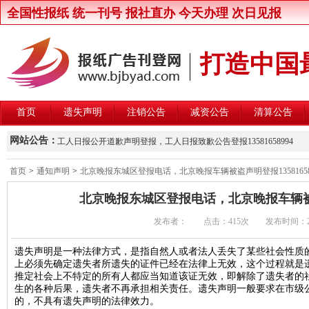
全国性报纸 统一刊号 报社直办 今天办理 次日见报
打造中国
首页
遗失声明
注销公告
减资公告
清算公告
新京报律师声明登报，新京报律师维权声明登报13581658994
网站公告：
工人日报公开道歉声明登报，工人日报致歉公告登报13581658994
楚雄州交通运输局关于公开遴选第三方安全监控建设与运营主体的公
首页
>
通知声明
>
北京晚报东城区登报电话，北京晚报车辆被盗声明登报13581658
北京晚报股东大会通知登报，北京晚报股东大会公告登报1358165899
北京晚报东城区登报电话，北京晚报车辆被盗声
中国商报股东会通知登报，中国商报股东会通知公告登报1358165899
发布者： 点击：
415次 发布时间：2016/
中国改革报资产处置公告登报，中国改革报资产转让公告登报13581658
北京青年报卫生行政处罚公告登报，北京青年报行政处罚通知登报135816
遗失声明是一种法律方式，是指自然人或者法人丢失了某些社会性质
上必须先确定遗失者所遗失的证件已经在法律上无效，这个过程就是
北京日报卫生行政处罚公告登报，北京日报行政处罚通知登报13581658
推定社会上不特定的所有人都应当知道该证无效，即解除了遗失者的
北京晨报卫生行政处罚公告登报，北京晨报行政处罚通知登报13581658
生的各种后果，遗失者不再承担相关责任。遗失声明一般要求在市级
的，不具有遗失声明的法律效力。
中华工商时报维权公告登报，中华工商时报企业维权声明登报13581658