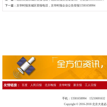
下一篇：
京华时报东城区登报电话，京华时报企业公告登报13581658994
人民日报海外版资产转让公告登报，人民日报海外版广告刊登13581658
中国环境报广告登报，中国环境报广告部电话13581658994
检察日报法院公告登报，检察日报公告部电话13581658994
法制日报国有资产转让公告登报，法制日报资产转让广告登报13581658
经济日报社，经济日报广告登报电话13581658994
法制日报行政处罚公告登报，法制日报处罚公告刊登电话1358165899
中国证券报独董声明登报，中国证券报独立董事公告登报1358165899
法制晚报企业改制公告登报，法制晚报改制公告刊登电话1358165899
北京日报债务催收公告登报，北京日报银行催收公告登报1358165899
人民日报催收公告登报，人民日报债务催收公告登报电话1358165899
工人日报催收公告登报，工人日报债务催收公告登报13581658994
友情链接：
百度
人民日报
北京晚报
京华时报
新京报
工人日报
人民日报海外版送达公告登报，法院送达公告刊登热线13581658994
法制晚报行政处罚通知登报，法制晚报行政处罚公告刊登电话13581658
手机：13581658994 15210691
中华工商时报仲裁公告登报，中华工商时报仲裁委公告登报135816589
Copyright © 2016-2018 北京大道必