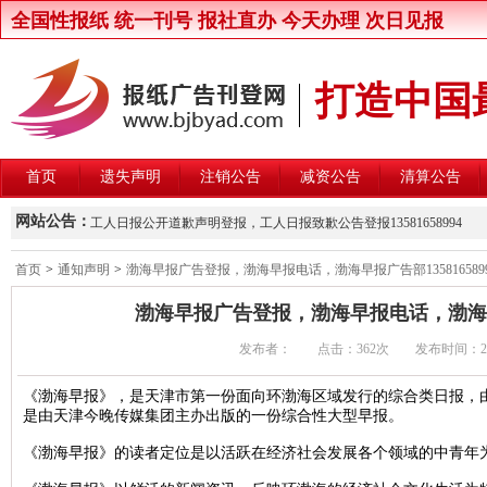
全国性报纸 统一刊号 报社直办 今天办理 次日见报
打造中国
首页
遗失声明
注销公告
减资公告
清算公告
新京报律师声明登报，新京报律师维权声明登报13581658994
网站公告：
工人日报公开道歉声明登报，工人日报致歉公告登报13581658994
楚雄州交通运输局关于公开遴选第三方安全监控建设与运营主体的公
首页
>
通知声明
>
渤海早报广告登报，渤海早报电话，渤海早报广告部1358165899
北京晚报股东大会通知登报，北京晚报股东大会公告登报1358165899
渤海早报广告登报，渤海早报电话，渤海早报广
中国商报股东会通知登报，中国商报股东会通知公告登报1358165899
发布者： 点击：
362次 发布时间：2016/1
中国改革报资产处置公告登报，中国改革报资产转让公告登报13581658
北京青年报卫生行政处罚公告登报，北京青年报行政处罚通知登报135816
《渤海早报》，是天津市第一份面向环渤海区域发行的综合类日报，由今
是由天津今晚传媒集团主办出版的一份综合性大型早报。
北京日报卫生行政处罚公告登报，北京日报行政处罚通知登报13581658
北京晨报卫生行政处罚公告登报，北京晨报行政处罚通知登报13581658
《渤海早报》的读者定位是以活跃在经济社会发展各个领域的中青年
中华工商时报维权公告登报，中华工商时报企业维权声明登报13581658