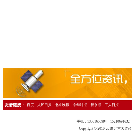
人民日报海外版资产转让公告登报，人民日报海外版广告刊登13581658
中国环境报广告登报，中国环境报广告部电话13581658994
检察日报法院公告登报，检察日报公告部电话13581658994
法制日报国有资产转让公告登报，法制日报资产转让广告登报13581658
经济日报社，经济日报广告登报电话13581658994
法制日报行政处罚公告登报，法制日报处罚公告刊登电话1358165899
中国证券报独董声明登报，中国证券报独立董事公告登报1358165899
法制晚报企业改制公告登报，法制晚报改制公告刊登电话1358165899
北京日报债务催收公告登报，北京日报银行催收公告登报1358165899
人民日报催收公告登报，人民日报债务催收公告登报电话1358165899
工人日报催收公告登报，工人日报债务催收公告登报13581658994
友情链接：
百度
人民日报
北京晚报
京华时报
新京报
工人日报
人民日报海外版送达公告登报，法院送达公告刊登热线13581658994
法制晚报行政处罚通知登报，法制晚报行政处罚公告刊登电话13581658
手机：13581658994 15210691
中华工商时报仲裁公告登报，中华工商时报仲裁委公告登报135816589
Copyright © 2016-2018 北京大道必