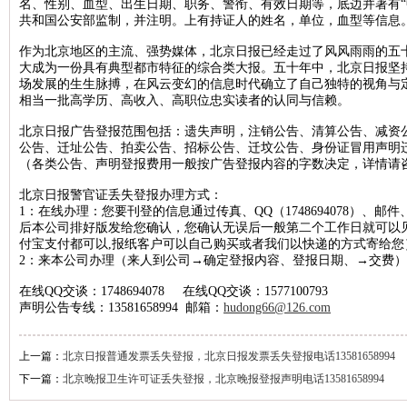
名、性别、血型、出生日期、职务、警衔、有效日期等，底边并著有“
共和国公安部监制，并注明。上有持证人的姓名，单位，血型等信息
北京晚报税务稽查公告登报，北京晚报税务行政处罚公告刊登13581658
作为北京地区的主流、强势媒体，北京日报已经走过了风风雨雨的五
新京报海关稽查公告登报，新京报海关稽查处罚公告登报1358165899
大成为一份具有典型都市特征的综合类大报。五十年中，北京日报坚
经济日报企业维权公告登报，经济日报维权声明登报13581658994
场发展的生生脉搏，在风云变幻的信息时代确立了自己独特的视角与
相当一批高学历、高收入、高职位忠实读者的认同与信赖。
法制日报税务稽查公告登报，法制日报稽查公告刊登电话1358165899
北京日报广告登报范围包括：遗失声明，注销公告、清算公告、减资
北京晚报建设行政处罚通知登报，北京晚报行政处罚广告登报13581658
公告、迁址公告、拍卖公告、招标公告、迁坟公告、身份证冒用声明
北京晨报海关行政处罚公告登报，海关行政处罚通知公告1358165899
（各类公告、声明登报费用一般按广告登报内容的字数决定，详情请
法制日报工商行政处罚公告登报，法制日报处罚公告刊登电话13581658
北京日报警官证丢失登报办理方式：
1：在线办理：您要刊登的信息通过传真、QQ（1748694078）、邮件、
北京日报海关行政处罚公告登报，海关行政处罚通知登报1358165899
后本公司排好版发给您确认，您确认无误后一般第二个工作日就可以
人民日报海外版资产处置公告登报，资产处置公告登报电话135816589
付宝支付都可以,报纸客户可以自己购买或者我们以快递的方式寄给您
2：来本公司办理（来人到公司→确定登报内容、登报日期、→交费）
经济日报土地使用权转让公告登报，经济日报土地转让刊登电话1358165
在线QQ交谈：1748694078 在线QQ交谈：1577100793
中国商报资产处置公告登报，中国商报资产转让公告登报1358165899
声明公告专线：13581658994 邮箱：
hudong66@126.com
北京日报税务稽查公告登报，北京日报税务稽查广告刊登1358165899
经济日报债权转让公告登报，经济日报债权转让广告登报1358165899
上一篇：
北京日报普通发票丢失登报，北京日报发票丢失登报电话13581658994
下一篇：
北京晚报卫生许可证丢失登报，北京晚报登报声明电话13581658994
北京晚报海关稽查公告登报，北京晚报海关稽查处罚公告登报13581658
中华工商时报稽查公告登报，中华工商时报税务稽查广告登报13581658