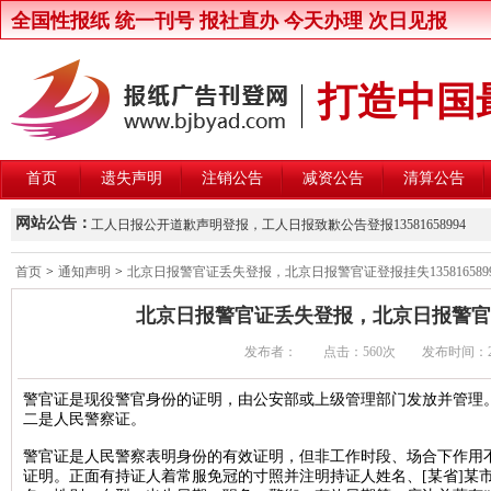
全国性报纸 统一刊号 报社直办 今天办理 次日见报
打造中国
首页
遗失声明
注销公告
减资公告
清算公告
新京报律师声明登报，新京报律师维权声明登报13581658994
网站公告：
工人日报公开道歉声明登报，工人日报致歉公告登报13581658994
楚雄州交通运输局关于公开遴选第三方安全监控建设与运营主体的公
首页
>
通知声明
>
北京日报警官证丢失登报，北京日报警官证登报挂失1358165899
北京晚报股东大会通知登报，北京晚报股东大会公告登报1358165899
北京日报警官证丢失登报，北京日报警官证登报
中国商报股东会通知登报，中国商报股东会通知公告登报1358165899
发布者： 点击：
560次 发布时间：2017/
中国改革报资产处置公告登报，中国改革报资产转让公告登报13581658
北京青年报卫生行政处罚公告登报，北京青年报行政处罚通知登报135816
警官证是现役警官身份的证明，由公安部或上级管理部门发放并管理
二是人民警察证。
北京日报卫生行政处罚公告登报，北京日报行政处罚通知登报13581658
北京晨报卫生行政处罚公告登报，北京晨报行政处罚通知登报13581658
警官证是人民警察表明身份的有效证明，但非工作时段、场合下作用
证明。正面有持证人着常服免冠的寸照并注明持证人姓名、[某省]某市
中华工商时报维权公告登报，中华工商时报企业维权声明登报13581658