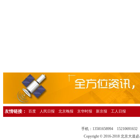
人民日报海外版资产转让公告登报，人民日报海外版广告刊登13581658
中国环境报广告登报，中国环境报广告部电话13581658994
检察日报法院公告登报，检察日报公告部电话13581658994
法制日报国有资产转让公告登报，法制日报资产转让广告登报13581658
经济日报社，经济日报广告登报电话13581658994
法制日报行政处罚公告登报，法制日报处罚公告刊登电话1358165899
中国证券报独董声明登报，中国证券报独立董事公告登报1358165899
法制晚报企业改制公告登报，法制晚报改制公告刊登电话1358165899
北京日报债务催收公告登报，北京日报银行催收公告登报1358165899
人民日报催收公告登报，人民日报债务催收公告登报电话1358165899
工人日报催收公告登报，工人日报债务催收公告登报13581658994
友情链接：
百度
人民日报
北京晚报
京华时报
新京报
工人日报
人民日报海外版送达公告登报，法院送达公告刊登热线13581658994
法制晚报行政处罚通知登报，法制晚报行政处罚公告刊登电话13581658
手机：13581658994 15210691
中华工商时报仲裁公告登报，中华工商时报仲裁委公告登报135816589
Copyright © 2016-2018 北京大道必