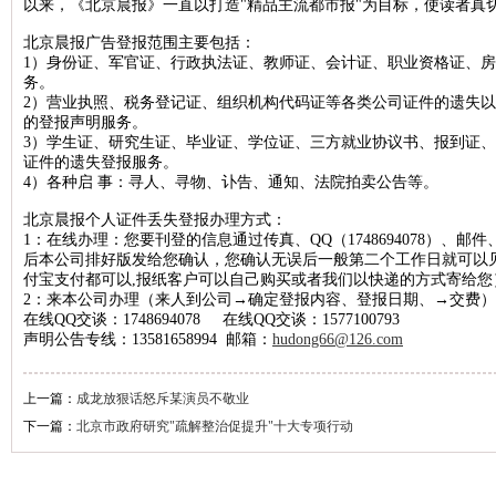
以来，《北京晨报》一直以打造"精品主流都市报"为目标，使读者真
北京晚报税务稽查公告登报，北京晚报税务行政处罚公告刊登13581658
北京晨报广告登报范围主要包括：
1）身份证、军官证、行政执法证、教师证、会计证、职业资格证、
新京报海关稽查公告登报，新京报海关稽查处罚公告登报1358165899
务。
经济日报企业维权公告登报，经济日报维权声明登报13581658994
2）营业执照、税务登记证、组织机构代码证等各类公司证件的遗失
的登报声明服务。
法制日报税务稽查公告登报，法制日报稽查公告刊登电话1358165899
3）学生证、研究生证、毕业证、学位证、三方就业协议书、报到证
证件的遗失登报服务。
北京晚报建设行政处罚通知登报，北京晚报行政处罚广告登报13581658
4）各种启 事：寻人、寻物、讣告、通知、法院拍卖公告等。
北京晨报海关行政处罚公告登报，海关行政处罚通知公告1358165899
北京晨报个人证件丢失登报办理方式：
法制日报工商行政处罚公告登报，法制日报处罚公告刊登电话13581658
1：在线办理：您要刊登的信息通过传真、QQ（1748694078）、邮件、
后本公司排好版发给您确认，您确认无误后一般第二个工作日就可以
北京日报海关行政处罚公告登报，海关行政处罚通知登报1358165899
付宝支付都可以,报纸客户可以自己购买或者我们以快递的方式寄给您
人民日报海外版资产处置公告登报，资产处置公告登报电话135816589
2：来本公司办理（来人到公司→确定登报内容、登报日期、→交费）
在线QQ交谈：1748694078 在线QQ交谈：1577100793
经济日报土地使用权转让公告登报，经济日报土地转让刊登电话1358165
声明公告专线：13581658994 邮箱：
hudong66@126.com
中国商报资产处置公告登报，中国商报资产转让公告登报1358165899
北京日报税务稽查公告登报，北京日报税务稽查广告刊登1358165899
上一篇：
成龙放狠话怒斥某演员不敬业
下一篇：
北京市政府研究"疏解整治促提升"十大专项行动
经济日报债权转让公告登报，经济日报债权转让广告登报1358165899
北京晚报海关稽查公告登报，北京晚报海关稽查处罚公告登报13581658
中华工商时报稽查公告登报，中华工商时报税务稽查广告登报13581658