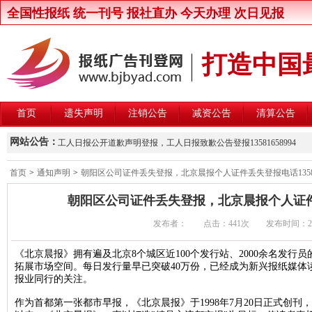
全国性报纸 统一刊号 报社直办 今天办理 次日见报
打造中国
首页
遗失声明
注销公告
减资公告
清算公告
新京报律师声明登报，新京报律师维权声明登报13581658994
网站公告：
工人日报公开道歉声明登报，工人日报致歉公告登报13581658994
楚雄州交通运输局关于公开遴选第三方安全监控建设与运营主体的公
首页
>
通知声明
>
朝阳区公司证件丢失登报，北京晨报个人证件丢失登报电话135816
北京晚报股东大会通知登报，北京晚报股东大会公告登报1358165899
朝阳区公司证件丢失登报，北京晨报个人证件丢失
中国商报股东会通知登报，中国商报股东会通知公告登报1358165899
发布者： 点击：
441次 发布时间：2016/1
中国改革报资产处置公告登报，中国改革报资产转让公告登报13581658
北京青年报卫生行政处罚公告登报，北京青年报行政处罚通知登报135816
《北京晨报》拥有遍及北京8个城区近100个发行站、2000余名发行
拓展市场空间。每日发行量早已突破40万份，已经成为新兴报纸媒体
北京日报卫生行政处罚公告登报，北京日报行政处罚通知登报13581658
报业同行的关注。
北京晨报卫生行政处罚公告登报，北京晨报行政处罚通知登报13581658
作为首都第一张都市早报，《北京晨报》于1998年7月20日正式创
中华工商时报维权公告登报，中华工商时报企业维权声明登报13581658