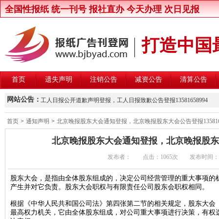
全国性报纸 统一刊号 报社直办 今天办理 次日见报
打造中国
首页
遗失声明
注销公告
减资公告
清算公告
新京报律师声明登报，新京报律师维权声明登报13581658994
网站公告：
工人日报公开道歉声明登报，工人日报致歉公告登报13581658994
楚雄州交通运输局关于公开遴选第三方安全监控建设与运营主体的公
首页
>
通知声明
>
北京晚报股东大会通知登报，北京晚报股东大会公告登报1358165
北京晚报股东大会通知登报，北京晚报股东大会公告登报1358165899
北京晚报股东大会通知登报，北京晚报股东大会公
中国商报股东会通知登报，中国商报股东会通知公告登报1358165899
发布者： 点击：
1065次 发布时间：2018/
中国改革报资产处置公告登报，中国改革报资产转让公告登报13581658
北京青年报卫生行政处罚公告登报，北京青年报行政处罚通知登报135816
股东大会，是指由全体股东组成的，决定公司经营管理的重大事项的
产生并对它负责。股东大会职权与有限责任公司股东会职权相同。
北京日报卫生行政处罚公告登报，北京日报行政处罚通知登报13581658
北京晨报卫生行政处罚公告登报，北京晨报行政处罚通知登报13581658
根据《中华人民共和国公司法》第四张第二节的相关规定，股东大会（Shareh
最高权力机关，它由全体股东组成，对公司重大事项进行决策，有权
中华工商时报维权公告登报，中华工商时报企业维权声明登报13581658