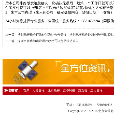
后本公司排好版发给您确认，您确认无误后一般第二个工作日就可以
人民日报海外版资产转让公告登报，人民日报海外版广告刊登13581658
付宝支付都可以,报纸客户可以自己购买或者我们以快递的方式寄给您
2：来本公司办理（来人到公司→确定登报内容、登报日期、→交费）
中国环境报广告登报，中国环境报广告部电话13581658994
24小时为您提供专业服务，全国统一服务热线：13581658994（同微
检察日报法院公告登报，检察日报公告部电话13581658994
法制日报国有资产转让公告登报，法制日报资产转让广告登报13581658
上一篇：
法制晚报税务行政处罚送达公告登报，法制晚报税务处罚公告登报1358165
经济日报社，经济日报广告登报电话13581658994
下一篇：
深圳市住房和建设局行政处罚决定书送达公告
法制日报行政处罚公告登报，法制日报处罚公告刊登电话1358165899
中国证券报独董声明登报，中国证券报独立董事公告登报1358165899
法制晚报企业改制公告登报，法制晚报改制公告刊登电话1358165899
北京日报债务催收公告登报，北京日报银行催收公告登报1358165899
人民日报催收公告登报，人民日报债务催收公告登报电话1358165899
工人日报催收公告登报，工人日报债务催收公告登报13581658994
友情链接：
百度
人民日报
北京晚报
京华时报
新京报
工人日报
人民日报海外版送达公告登报，法院送达公告刊登热线13581658994
法制晚报行政处罚通知登报，法制晚报行政处罚公告刊登电话13581658
手机：13581658994 15210691
中华工商时报仲裁公告登报，中华工商时报仲裁委公告登报135816589
Copyright © 2016-2018 北京大道必