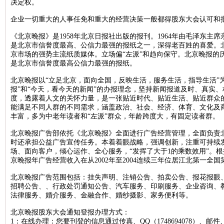
决定权。
北京晚报税务稽查公告登报，北京晚报税务行政处罚公告刊登13581658
企业一切重大的人事任免和重大的经营决策一般都得股东大会认可和
新京报海关稽查公告登报，新京报海关稽查处罚公告登报1358165899
《北京晚报》是1958年北京日报社出版的报刊。1964年由毛泽东主
经济日报企业维权公告登报，经济日报维权声明登报13581658994
是北京市信誉度最高、公信力最强的报纸之一，深得老百姓的喜爱。
京市场的强势主流纸质媒体。立场偏“左派”和趋向保守。北京晚报的
法制日报税务稽查公告登报，法制日报稽查公告刊登电话1358165899
是北京市信誉度最高公信力最强的报纸。
北京晚报建设行政处罚通知登报，北京晚报行政处罚广告登报13581658
北京晚报以“立足北京，面向全国，反映生活，服务生活，指导生活”
北京晨报海关行政处罚公告登报，海关行政处罚通知公告1358165899
报”和“今天，看今天的新闻”的办报理念，坚持新闻报道及时、真实
度，透露着人文的关怀力量，是一张贴近时代、贴近生活、贴近群众
法制日报工商行政处罚公告登报，法制日报处罚公告刊登电话13581658
能满足不同人群的不同需求，涵盖政治、社会、经济、体育、文化及
丰富，多为中老年读者和“左派”群众，年龄跨度大，有固定读者群。
北京日报海关行政处罚公告登报，海关行政处罚通知登报1358165899
北京晚报广告部依托《北京晚报》全面进行广告经营管理，全面负责
人民日报海外版资产处置公告登报，资产处置公告登报电话135816589
时还承担公益广告宣传任务。本着着眼战略，强调创新，注重可持续
经济日报土地使用权转让公告登报，经济日报土地转让刊登电话1358165
场、面向客户，倾心运作、全心服务，“发挥了大于1的乘数效用”。
京晚报年广告经营收入在从2002年至2004连续三年位居江北第一全
中国商报资产处置公告登报，中国商报资产转让公告登报1358165899
北京晚报广告范围包括：挂失声明、注销公告、拍卖公告、报花报眼
北京日报税务稽查公告登报，北京日报税务稽查广告刊登1358165899
招聘公告、、行政处罚通知公告、汽车服务、印刷服务、企业咨询、
经济日报债权转让公告登报，经济日报债权转让广告登报1358165899
法律服务、婚介服务、金融合作、婚纱摄影、家务便利等。
北京晚报海关稽查公告登报，北京晚报海关稽查处罚公告登报13581658
北京晚报股东大会通知登报办理方式：
1：在线办理：您要刊登的信息通过传真、QQ（1748694078）、邮件、
中华工商时报稽查公告登报，中华工商时报税务稽查广告登报13581658