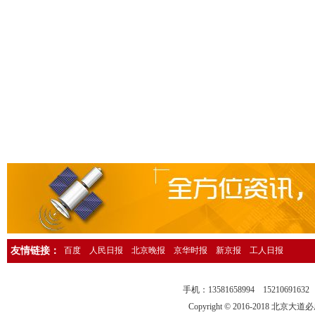
人民日报海外版资产转让公告登报，人民日报海外版广告刊登13581658
中国环境报广告登报，中国环境报广告部电话13581658994
检察日报法院公告登报，检察日报公告部电话13581658994
法制日报国有资产转让公告登报，法制日报资产转让广告登报13581658
经济日报社，经济日报广告登报电话13581658994
法制日报行政处罚公告登报，法制日报处罚公告刊登电话1358165899
中国证券报独董声明登报，中国证券报独立董事公告登报1358165899
法制晚报企业改制公告登报，法制晚报改制公告刊登电话1358165899
北京日报债务催收公告登报，北京日报银行催收公告登报1358165899
人民日报催收公告登报，人民日报债务催收公告登报电话1358165899
工人日报催收公告登报，工人日报债务催收公告登报13581658994
友情链接：
百度
人民日报
北京晚报
京华时报
新京报
工人日报
人民日报海外版送达公告登报，法院送达公告刊登热线13581658994
法制晚报行政处罚通知登报，法制晚报行政处罚公告刊登电话13581658
手机：13581658994 15210691
中华工商时报仲裁公告登报，中华工商时报仲裁委公告登报135816589
Copyright © 2016-2018 北京大道必