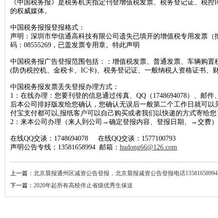
《中国税务报》是税务机关指定刊登增值税发票、税务登记证、税控I
的权威媒体。
北京晚报税务稽查公告登报，北京晚报税务行政处罚公告刊登13581658
中国税务报报登报格式：
新京报海关稽查公告登报，新京报海关稽查处罚公告登报1358165899
声明：深圳市华信通高科技有限公司遗失已填开的增值税专用发票（抵扣联
经济日报企业维权公告登报，经济日报维权声明登报13581658994
码：08555269，已盖发票专用章。特此声明
法制日报税务稽查公告登报，法制日报稽查公告刊登电话1358165899
中国税务报广告登报范围包括：：增值税发票、普通发票、车辆购置
(防伪税控机、金税卡、IC卡)、税务登记证、一般纳税人资格证书、
北京晚报建设行政处罚通知登报，北京晚报行政处罚广告登报13581658
北京晨报海关行政处罚公告登报，海关行政处罚通知公告1358165899
中国税务报发票丢失登报办理方式：
1：在线办理：您要刊登的信息通过传真、QQ（1748694078）、邮件、
法制日报工商行政处罚公告登报，法制日报处罚公告刊登电话13581658
后本公司排好版发给您确认，您确认无误后一般第二个工作日就可以
付宝支付都可以,报纸客户可以自己购买或者我们以快递的方式寄给您
北京日报海关行政处罚公告登报，海关行政处罚通知登报1358165899
2：来本公司办理（来人到公司→确定登报内容、登报日期、→交费）
人民日报海外版资产处置公告登报，资产处置公告登报电话135816589
在线QQ交谈：1748694078 在线QQ交谈：1577100793
经济日报土地使用权转让公告登报，经济日报土地转让刊登电话1358165
声明公告专线：13581658994 邮箱：
hudong66@126.com
中国商报资产处置公告登报，中国商报资产转让公告登报1358165899
上一篇：
北京晨报通州区减资公告登报，北京晨报减资公告登报电话13581658994
北京日报税务稽查公告登报，北京日报税务稽查广告刊登1358165899
下一篇：
2020年起所有高校停止省级优秀生保送
经济日报债权转让公告登报，经济日报债权转让广告登报1358165899
北京晚报海关稽查公告登报，北京晚报海关稽查处罚公告登报13581658
中华工商时报稽查公告登报，中华工商时报税务稽查广告登报13581658