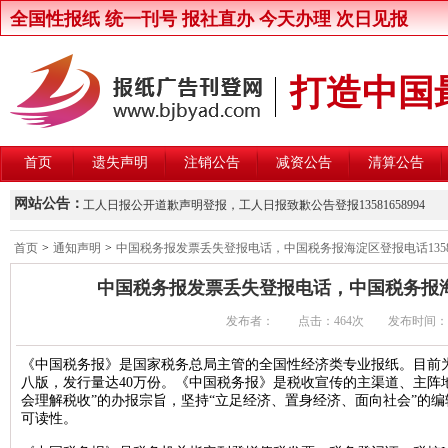
全国性报纸 统一刊号 报社直办 今天办理 次日见报
打造中国
首页
遗失声明
注销公告
减资公告
清算公告
新京报律师声明登报，新京报律师维权声明登报13581658994
网站公告：
工人日报公开道歉声明登报，工人日报致歉公告登报13581658994
楚雄州交通运输局关于公开遴选第三方安全监控建设与运营主体的公
首页
>
通知声明
>
中国税务报发票丢失登报电话，中国税务报海淀区登报电话135816
北京晚报股东大会通知登报，北京晚报股东大会公告登报1358165899
中国税务报发票丢失登报电话，中国税务报海淀区
中国商报股东会通知登报，中国商报股东会通知公告登报1358165899
发布者： 点击：
464次 发布时间：2017/
中国改革报资产处置公告登报，中国改革报资产转让公告登报13581658
北京青年报卫生行政处罚公告登报，北京青年报行政处罚通知登报135816
《中国税务报》是国家税务总局主管的全国性经济类专业报纸。目前
八版，发行量达40万份。《中国税务报》是税收宣传的主渠道、主阵
北京日报卫生行政处罚公告登报，北京日报行政处罚通知登报13581658
会理解税收”的办报宗旨，坚持“立足经济、置身经济、面向社会”的
北京晨报卫生行政处罚公告登报，北京晨报行政处罚通知登报13581658
可读性。
中华工商时报维权公告登报，中华工商时报企业维权声明登报13581658