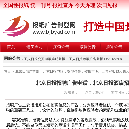
全国性报纸 统一刊号 报社直办 今天办理 次日见报
打造中国
首页
遗失声明
注销公告
减资公告
清算公告
新京报律师声明登报，新京报律师维权声明登报13581658994
网站公告：
工人日报公开道歉声明登报，工人日报致歉公告登报13581658994
楚雄州交通运输局关于公开遴选第三方安全监控建设与运营主体的公
首页
>
北京日报广告部，北京日报电话，登报挂失，登报声明、公告登报135816589
北京晚报股东大会通知登报，北京晚报股东大会公告登报1358165899
北京日报招聘广告电话，北京日报酒店招聘广告
中国商报股东会通知登报，中国商报股东会通知公告登报1358165899
发布者： 点击：
362次 发布时间：2016/
中国改革报资产处置公告登报，中国改革报资产转让公告登报13581658
北京青年报卫生行政处罚公告登报，北京青年报行政处罚通知登报135816
招聘广告主要指用来公布招聘信息的广告，要为应聘者提供一个获得
聘的重要工具之一，设计的好坏，直接影响到应聘者的素质和企业的
北京日报卫生行政处罚公告登报，北京日报行政处罚通知登报13581658
北京晨报卫生行政处罚公告登报，北京晨报行政处罚通知登报13581658
1、客观准确。招聘信息是人才资源需求的客观反映，必须忠实地反
展趋势。不能做你无法遵守的承诺来误导工作，对于晋升机会、挑战
中华工商时报维权公告登报，中华工商时报企业维权声明登报13581658