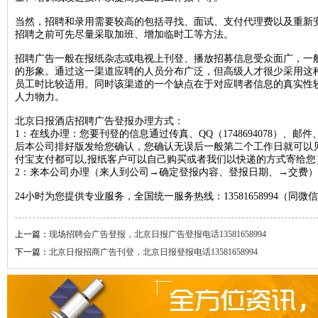
人民日报海外版资产转让公告登报，人民日报海外版广告刊登13581658
当然，招聘和录用需要较高的包括寻找、面试、支付代理费以及重新
招聘之前可先尽量采取加班、增加临时工等方法。
中国环境报广告登报，中国环境报广告部电话13581658994
招聘广告一般在报纸杂志或电视上刊登、播放招募信息受众面广，一
检察日报法院公告登报，检察日报公告部电话13581658994
的形象。通过这一渠道应聘的人员分布广泛，但高级人才很少采用这
员工时比较适用。同时该渠道的一个缺点在于对应聘者信息的真实性
法制日报国有资产转让公告登报，法制日报资产转让广告登报13581658
人力物力。
经济日报社，经济日报广告登报电话13581658994
北京日报酒店招聘广告登报办理方式：
法制日报行政处罚公告登报，法制日报处罚公告刊登电话1358165899
1：在线办理：您要刊登的信息通过传真、QQ（1748694078）、邮件、
后本公司排好版发给您确认，您确认无误后一般第二个工作日就可以
中国证券报独董声明登报，中国证券报独立董事公告登报1358165899
付宝支付都可以,报纸客户可以自己购买或者我们以快递的方式寄给您
法制晚报企业改制公告登报，法制晚报改制公告刊登电话1358165899
2：来本公司办理（来人到公司→确定登报内容、登报日期、→交费）
北京日报债务催收公告登报，北京日报银行催收公告登报1358165899
24小时为您提供专业服务，全国统一服务热线：13581658994（同微
人民日报催收公告登报，人民日报债务催收公告登报电话1358165899
工人日报催收公告登报，工人日报债务催收公告登报13581658994
上一篇：
现场招聘会广告登报，北京日报广告登报电话13581658994
下一篇：
北京日报招商广告刊登，北京日报登报电话13581658994
人民日报海外版送达公告登报，法院送达公告刊登热线13581658994
法制晚报行政处罚通知登报，法制晚报行政处罚公告刊登电话13581658
中华工商时报仲裁公告登报，中华工商时报仲裁委公告登报135816589