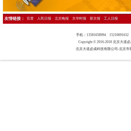
中国商报法院仲裁公告登报，中国商报仲裁公告刊登电话1358165899
中华工商时报债权转让公告登报，中华工商时报公告热线1358165899
人民日报海外版仲裁公告登报，仲裁委公告刊登电话13581658994
友情链接：
百度
人民日报
北京晚报
京华时报
新京报
工人日报
工人日报仲裁公告登报，工人日报法院仲裁公告刊登电话1358165899
手机：13581658994 15210691
人民日报海外版登报热线，人民日报海外版法院公告刊登电话13581658
Copyright © 2016-2018 北京大道必
中华工商时报股权变更公告登报，中华工商时报广告登报电话13581658
北京大道必成科技有限公司
-北京
国际商报社，国际商报广告刊登热线13581658994
法制晚报社，法制晚报广告刊登热线13581658994
北京晨报社，北京晨报广告刊登热线13581658994
中国保险报迁址公告登报，中国保险报公告刊登热线13581658994
北京青年报改制公告登报，北京青年报公司改制登报电话1358165899
北京晨报海关报关章遗失登报，北京晨报遗失声明广告刊登电话1358165
新京报迁坟公告登报，新京报政府迁坟公告刊登电话13581658994
新京报营业执照破损声明登报，新京报营业执照损坏登报1358165899
北京日报报关章登报挂失，北京日报报关章遗失声明13581658994