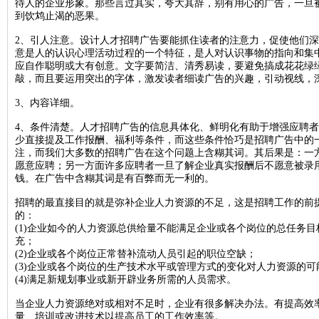
待人的企业形象。那些言过其实，夸大其辞，别有用心的广告，一旦
到饮鸩止渴的恶果。
北京晚报税务稽查公告登报，北京晚报税务行政处罚公告刊登13581658
2、引人注意。设计人才招聘广告要能抓住读者的注意力，促使他们
新京报海关稽查公告登报，新京报海关稽查处罚公告登报1358165899
意是人的认识心理活动过程的一个特征，是人对认识事物的指向和集
经济日报企业维权公告登报，经济日报维权声明登报13581658994
应自作聪明或大有创意。文字要简洁、清秀易读，要避免搞成花花绿
敲，而且要运用突出的字体，激发读者细读广告的兴趣，引动视线，
法制日报税务稽查公告登报，法制日报稽查公告刊登电话1358165899
3、内容详细。
北京晚报建设行政处罚通知登报，北京晚报行政处罚广告登报13581658
北京晨报海关行政处罚公告登报，海关行政处罚通知公告1358165899
4、条件清楚。人才招聘广告的信息具体化、鲜明化有助于增强应聘
少直接提及工作报酬、福利等条件，而这些条件恰巧是招聘广告中的
法制日报工商行政处罚公告登报，法制日报处罚公告刊登电话13581658
注，而我们大多数的招聘广告在这个问题上含糊其词。其后果是：一
愿意应聘；另一方面许多应聘者一旦了解企业真实报酬后不愿意被录
北京日报海关行政处罚公告登报，海关行政处罚通知登报1358165899
钱。在广告中含糊其词是有百弊而无一利的。
人民日报海外版资产处置公告登报，资产处置公告登报电话135816589
招聘的最直接目的就是弥补企业人力资源的不足，这是招聘工作的前
经济日报土地使用权转让公告登报，经济日报土地转让刊登电话1358165
的：
(1)企业如今的人力资源总供给量不能满足企业或各个岗位的总任务
中国商报资产处置公告登报，中国商报资产转让公告登报1358165899
充；
(2)企业或各个岗位正常替补流动人员引起的职位空缺；
北京日报税务稽查公告登报，北京日报税务稽查广告刊登1358165899
(3)企业或各个岗位的生产技术水平或管理方式的变化对人力资源的可
经济日报债权转让公告登报，经济日报债权转让广告登报1358165899
(4)满足新规划事业或新开辟业务所需的人员需求。
北京晚报海关稽查公告登报，北京晚报海关稽查处罚公告登报13581658
当企业人力资源绝对或相对不足时，企业有很多解决办法。有提高效
量、培训或改进技术以提高员工的工作效率等。
中华工商时报稽查公告登报，中华工商时报税务稽查广告登报13581658